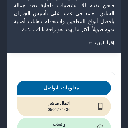
فنحن نقدم لك تشطيبات داخلية تعيد جمالة
السابق. نعتمد في عملنا على تأسيس الجدران
بأفضل أنواع المعاجين واستخدام دهانات أصلية
تدوم طويلاً. أكثر ما يهمنا هو راحة بالك ، لذلك…
معلم
إقرأ المزيد
دهانات
معتمد
بالرياض
ت
:
0504774436
تجديد
معلومات التواصل:
بوية
المنزل
اتصال مباشر
في
0504774436
الرياض
واتساب