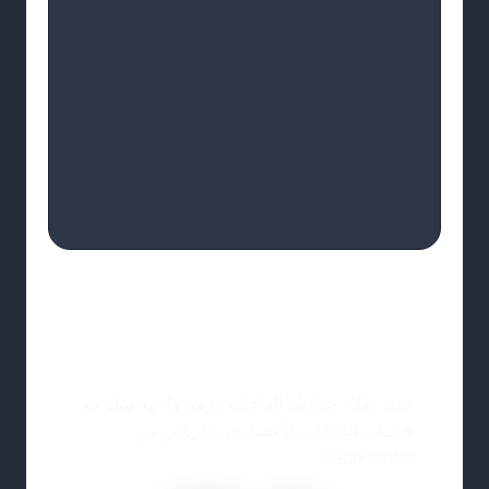
اختر لونك الحين
جديد طلاء جدارنك الداخلية ورمم واجهة بيتك مع
خدمات الدهانات الأفضل في الرياض من
NearPainter