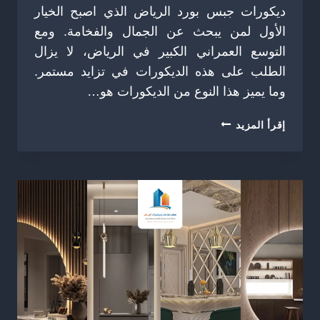
ديكورات جبس بورد الرياض الذي اصبح الخيار
الأول لمن يبحث عن الجمال والفخامة. ومع
التوسع العمراني الكبير في الرياض، لا يزال
الطلب على هذه الديكورات في تزايد مستمر.
وما يميز هذا النوع من الديكورات هو…
ديكورات
إقرأ المزيد
جبس
بورد
الرياض
ت:
0504774436
،
افضل
اشكال
جبس
بورد
في
الرياض