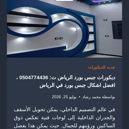
0504774436
تكسيات
خشب
داخلي
في
جنوب
الرياض
جديد الديكورات
ديكورات جبس بورد الرياض ت: 0504774436 ،
افضل اشكال جبس بورد في الرياض
بواسطة
محمد رشاد
يوليو 25, 2026
في عالم التصميم الداخلي، يمكن تحويل الأسقف
والجدران الداخلية إلى لوحات فنية تعكس ذوق
الساكنين ورؤيتهم للجمال. حيث يمكن هذا بفضل