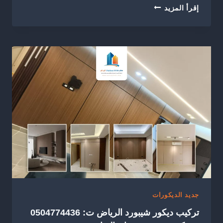
ديكور
إقرأ المزيد
مرايا
جدارية
الرياض
ت:
0504774436
–
تركيب
مرايا
جدارية
شمال
الرياض
جديد الديكورات
تركيب ديكور شيبورد الرياض ت: 0504774436