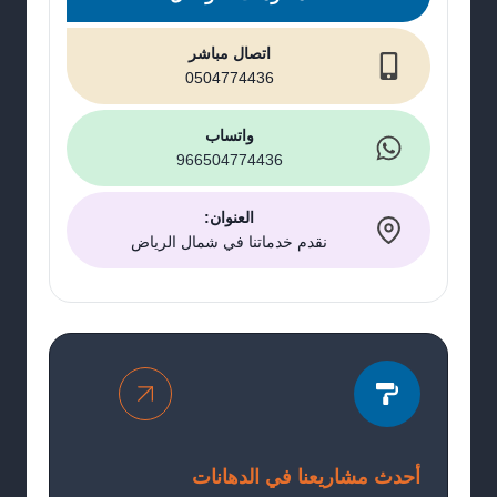
ديكورات
بديل
اتصال مباشر
رخام
0504774436
بالرياض
واتساب
966504774436
العنوان:
نقدم خدماتنا في شمال الرياض
أحدث مشاريعنا في الدهانات