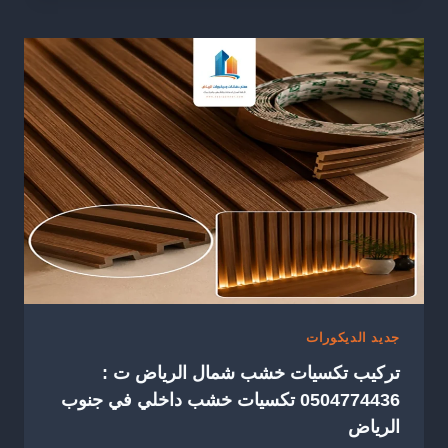
الحجر
جنوب
الرياض
ت:
0504774436
–
بديل
الحجر
للجدران
شمال
الرياض
جديد الديكورات
تركيب تكسيات خشب شمال الرياض ت :
0504774436 تكسيات خشب داخلي في جنوب
الرياض