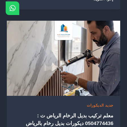
بديل
الخشب
للجدران
بالرياض
ت:
0504774436
–
ديكور
بديل
الخشب
الرياض
جديد الديكورات
معلم تركيب بديل الرخام الرياض ت :
0504774436 ديكورات بديل رخام بالرياض