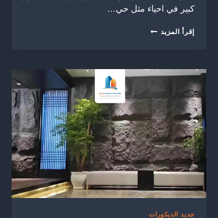
كبير في احياء مثل حي…
تركيب
إقرأ المزيد
ورق
جدران
شمال
الرياض
ت:
0504774436
،
ورق
جدران
غرف
نوم
شمال
الرياض
جديد الديكورات