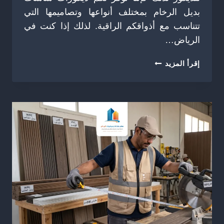
بديل الرخام بمختلف أنواعها وتصاميمها التي
تتناسب مع أذواقكم الراقية. لذلك إذا كنت في
الرياض…
ديكور
إقرأ المزيد
شاشات
تلفزيون
الرياض
ت:
0504774436
ديكور
شاشه
بديل
الرخام
بالرياض