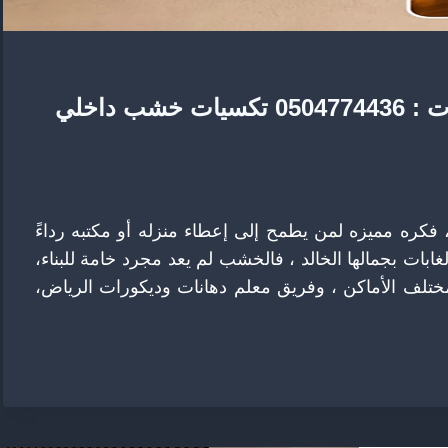
تركيب تكسيات خشب شمال الرياض ت : 0504774436 تكسيات خشب داخلي
كره مميزه لمن يطمح إلى إعطاء منزله أو مكتبه رداءً
ابات بجمالها الخالد ، فالخشب لم يعد مجرد خامة للبناء،
ختلف الأماكن ، وفريق معلم دهانات وديكورات الرياض،