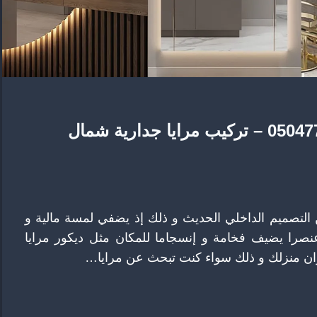
ديكور مرايا جدارية الرياض ت: 0504774436 – تركيب مرايا جدارية شمال
 التصميم الداخلي الحديث و ذلك إذ يضفي لمسة مالية و
عنصرا يضيف فخامة و إنسجاما للمكان مثل ديكور مرايا
ران منزلك و ذلك سواء كنت تبحث عن مرايا…