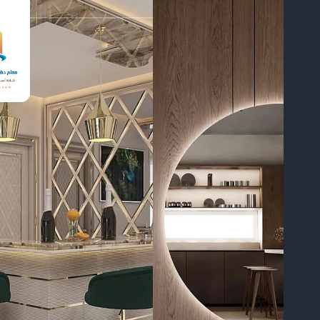
الرياض
ت
:
0504774436
تكسيات
خشب
داخلي
في
جنوب
الرياض