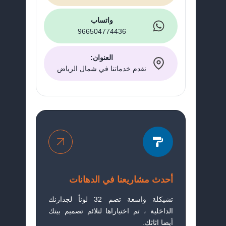
واتساب
966504774436
العنوان:
نقدم خدماتنا في شمال الرياض
أحدث مشاريعنا في الدهانات
تشيكلة واسعة تضم 32 لوناً لجدارنك
الداخلية ، تم اختياراها لتلائم تصميم بيتك
أيضا اثاثك.