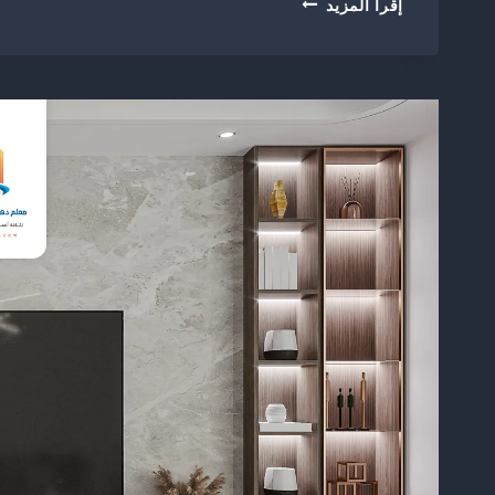
إقرأ المزيد
ديكور
شيبورد
الرياض
ت:
0504774436
–
ديكور
شيبورد
جدران
الرياض