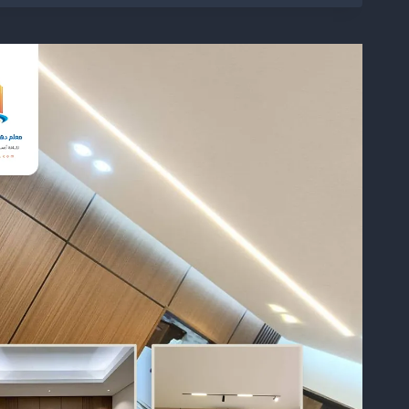
جدارية
الرياض
ت:
0504774436
–
تركيب
مرايا
جدارية
شمال
الرياض